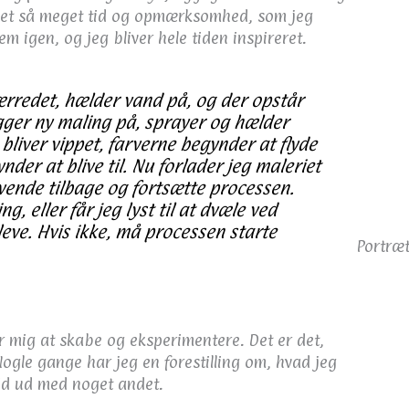
t det så meget tid og opmærksomhed, som jeg
rem igen, og jeg bliver hele tiden inspireret.
ærredet, hælder vand på, og der opstår
lægger ny maling på, sprayer og hælder
bliver vippet, farverne begynder at flyde
er at blive til. Nu forlader jeg maleriet
t vende tilbage og fortsætte processen.
ng, eller får jeg lyst til at dvæle ved
 leve. Hvis ikke, må processen starte
Portræ
or mig at skabe og eksperimentere. Det er det,
ogle gange har jeg en forestilling om, hvad jeg
tid ud med noget andet.