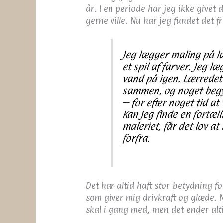
år. I en periode har jeg ikke give
gerne ville. Nu har jeg fundet det f
Jeg lægger maling på l
et spil af farver. Jeg 
vand på igen. Lærredet 
sammen, og noget begynd
– for efter noget tid a
Kan jeg finde en fortælli
maleriet, får det lov at
forfra.
Det har altid haft stor betydning f
som giver mig drivkraft og glæde. N
skal i gang med, men det ender al