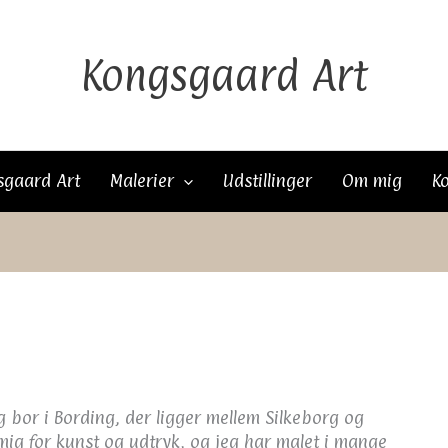
Kongsgaard Art
sgaard Art
Malerier
Udstillinger
Om mig
K
g bor i Bording, der ligger mellem Silkeborg og
 mig for kunst og udtryk, og jeg har malet i mange